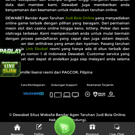
data dari member kami, Dewabet juga memberikan anda
kenyamanan dan keamanan untuk melakukan taruhan online.
DEWABET Bandar Agen Taruhan
Judi Bola Online
yang menyediakan
online game terbaik dengan pilihan yang beragam. Dari permainan
mesin slot dan casino online hingga keno, lottery, Poker dan even
olahraga terbesar. Kami mempermudah anda untuk mulai bermain
dengan proses pendaftaran yang cepat dan juga sistem deposit,
pengiriman dan withdraw yang aman dan nyaman. Pasang taruhan
bola anda
Link Sbobet
resmi yang hanya ada di situs terbaik dan
terpercaya nomor 1 di Indonesia Dewabet. Customer service yang
bersahabat dan dapat di andalkan juga siap melayani anda selama
24/7.
Kami memiliki lisensi resmi dari PAGCOR, Filipina
Cara Pembayaran :
Dukungan Support
Keamanan Terjamin
CHOOSE YOUR BETTING
© Dewabet Situs Website Bandar Agen Taruhan Judi Bola Online.
Hak Cipta Dilindungi.
Daftar
Promosi
Live Chat
Beranda