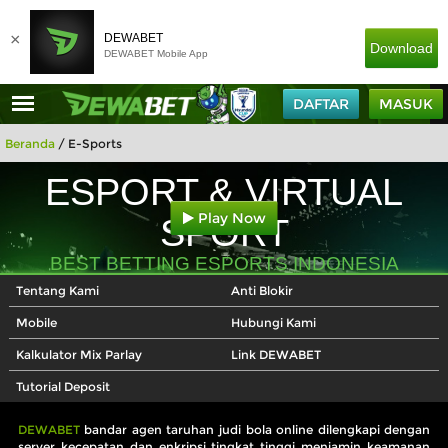
×
DEWABET
Download
DEWABET Mobile App
DAFTAR
MASUK
Beranda
/
E-Sports
ESPORT & VIRTUAL
Play Now
SPORT
BEST BETTING ESPORTS INDONESIA
Tentang Kami
Anti Blokir
Mobile
Hubungi Kami
Kalkulator Mix Parlay
Link DEWABET
Tutorial Deposit
DEWABET
bandar agen taruhan judi bola online dilengkapi dengan
server kecepatan dan enkripsi tingkat tinggi menjamin keamanan