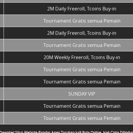
2M Daily Freeroll, Tcoins Buy-in
Tournament Gratis semua Pemain
2M Daily Freeroll, Tcoins Buy-in
Tournament Gratis semua Pemain
20M Weekly Freeroll, Tcoins Buy-in
Tournament Gratis semua Pemain
Tournament Gratis semua Pemain
SUNDAY VIP
Tournament Gratis semua Pemain
Tournament Gratis semua Pemain
Dewabet Situs Website Bandar Agen Taruhan Judi Bola Online. Hak Cipta Dilindun