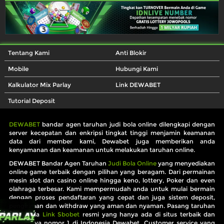
Tentang Kami
Anti Blokir
Mobile
Hubungi Kami
Kalkulator Mix Parlay
Link DEWABET
Tutorial Deposit
DEWABET
bandar agen taruhan judi bola online dilengkapi dengan
server kecepatan dan enkripsi tingkat tinggi menjamin keamanan
data dari member kami, Dewabet juga memberikan anda
kenyamanan dan keamanan untuk melakukan taruhan online.
DEWABET Bandar Agen Taruhan
Judi Bola Online
yang menyediakan
online game terbaik dengan pilihan yang beragam. Dari permainan
mesin slot dan casino online hingga keno, lottery, Poker dan even
olahraga terbesar. Kami mempermudah anda untuk mulai bermain
dengan proses pendaftaran yang cepat dan juga sistem deposit,
pengiriman dan withdraw yang aman dan nyaman. Pasang taruhan
bola anda
Link Sbobet
resmi yang hanya ada di situs terbaik dan
terpercaya nomor 1 di Indonesia Dewabet. Customer service yang