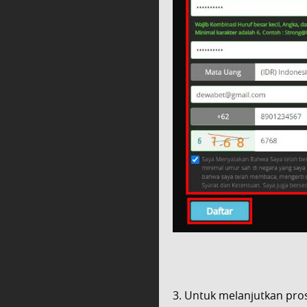
3. Untuk melanjutkan prose