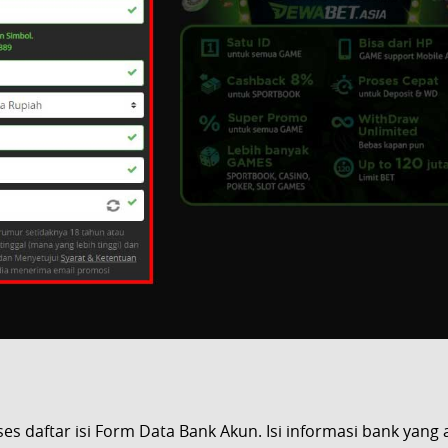
s daftar isi Form Data Bank Akun. Isi informasi bank yang ak