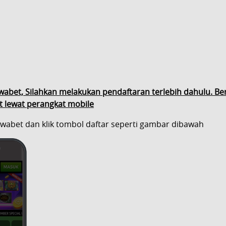
wabet, Silahkan melakukan pendaftaran terlebih dahulu. Be
t lewat perangkat mobile
ewabet dan klik tombol daftar seperti gambar dibawah