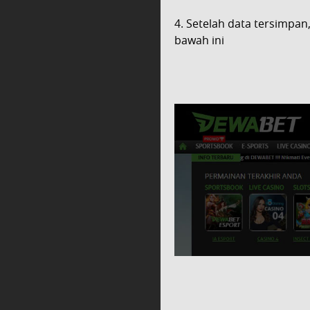
4. Setelah data tersimpan
bawah ini