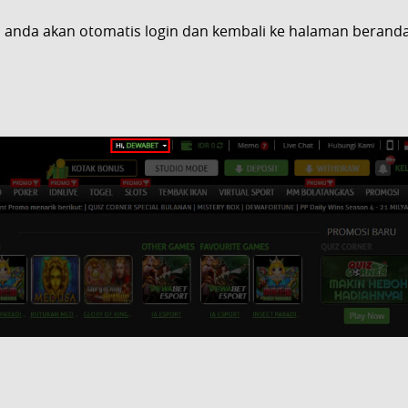
, anda akan otomatis login dan kembali ke halaman beranda