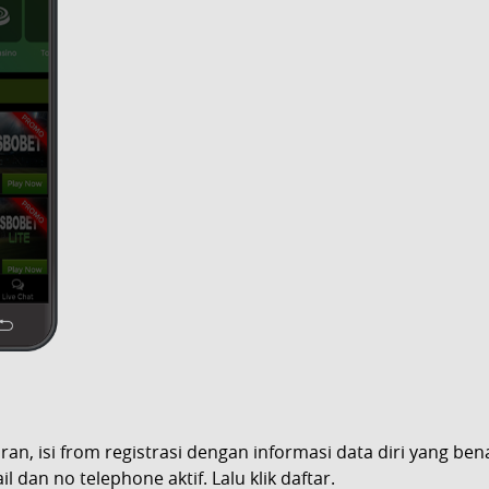
an, isi from registrasi dengan informasi data diri yang bena
dan no telephone aktif. Lalu klik daftar.