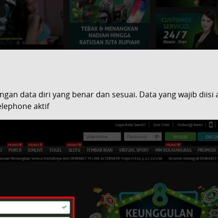
engan data diri yang benar dan sesuai. Data yang wajib diis
lephone aktif