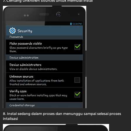
7. Centang Unknown Sources untuk memulai instal
8. Instal sedang dalam proses dan menunggu sampai selesai proses
intalisasi