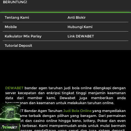
BERUNTUNG!
Tentang Kami
Anti Blokir
Mobile
Hubungi Kami
Kalkulator Mix Parlay
Link DEWABET
Tutorial Deposit
DEWABET
bandar agen taruhan judi bola online dilengkapi dengan
server kecepatan dan enkripsi tingkat tinggi menjamin keamanan
data dari member kami, Dewabet juga memberikan anda
kenyamanan dan keamanan untuk melakukan taruhan online.
DEWABET Bandar Agen Taruhan
Judi Bola Online
yang menyediakan
online game terbaik dengan pilihan yang beragam. Dari permainan
mesin slot dan casino online hingga keno, lottery, Poker dan even
olahraga terbesar. Kami mempermudah anda untuk mulai bermain
dengan proses pendaftaran yang cepat dan juga sistem deposit,