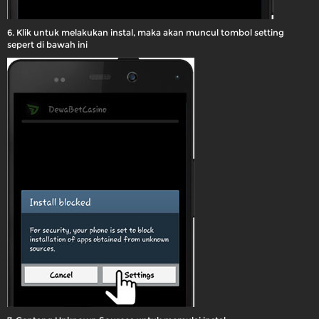
6. Klik untuk melakukan instal, maka akan muncul tombol setting
sepert di bawah ini