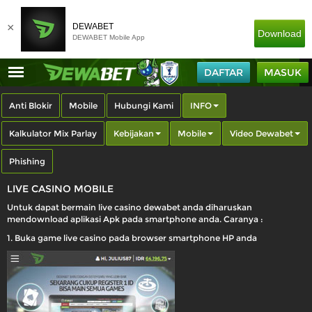
×
DEWABET
Download
DEWABET Mobile App
DAFTAR
MASUK
Anti Blokir
Mobile
Hubungi Kami
INFO
Kalkulator Mix Parlay
Kebijakan
Mobile
Video Dewabet
Phishing
LIVE CASINO MOBILE
Untuk dapat bermain live casino dewabet anda diharuskan
mendownload aplikasi Apk pada smartphone anda. Caranya :
1. Buka game live casino pada browser smartphone HP anda