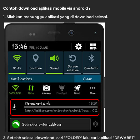
Contoh download aplikasi mobile via android :
1. Silahkan menunggu aplikasi yang di download selesai.
2. Setelah selesai download, cari "FOLDER" lalu cari aplikasi "DEWABET"