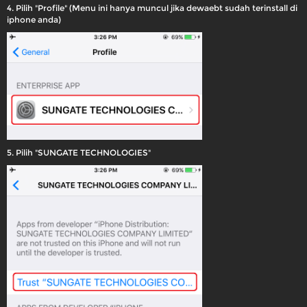
4. Pilih "Profile" (Menu ini hanya muncul jika dewaebt sudah terinstall di
iphone anda)
5. Pilih "SUNGATE TECHNOLOGIES"