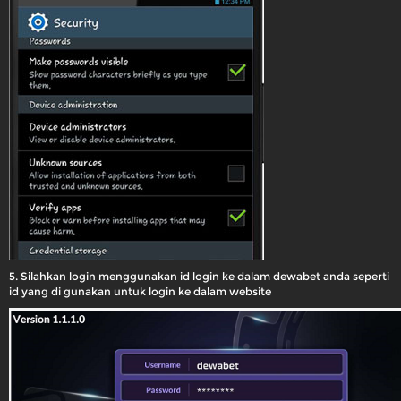
5. Silahkan login menggunakan id login ke dalam dewabet anda seperti
id yang di gunakan untuk login ke dalam website