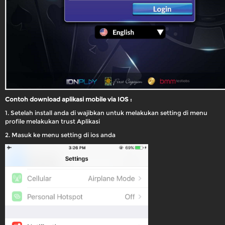
Contoh download aplikasi mobile via IOS :
1. Setelah install anda di wajibkan untuk melakukan setting di menu
profile melakukan trust Aplikasi
2. Masuk ke menu setting di ios anda