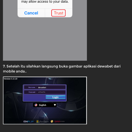
7. Setelah itu silahkan langsung buka gambar aplikasi dewabet dari
mobile anda..