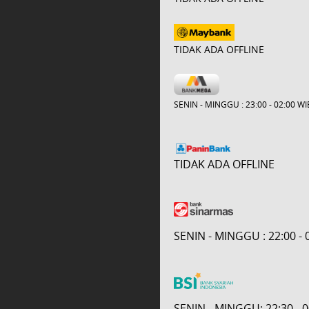
TIDAK ADA OFFLINE
SENIN - MINGGU : 23:00 - 02:00 WI
TIDAK ADA OFFLINE
SENIN - MINGGU : 22:00 - 
SENIN - MINGGU: 22:30 - 